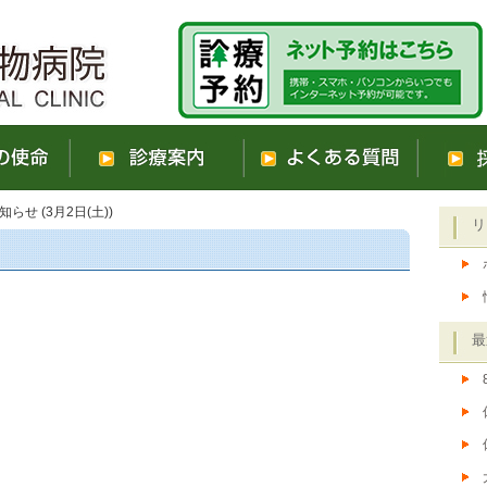
らせ (3月2日(土))
リ
最